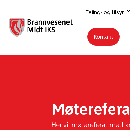
Feiing- og tilsyn
Kontakt
Møterefera
Her vil møtereferat med krav