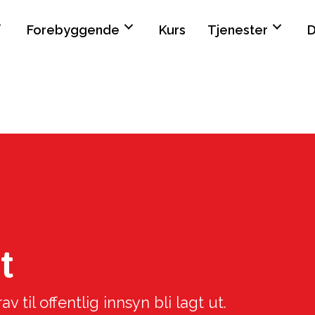
Forebyggende
Kurs
Tjenester
D
t
 til offentlig innsyn bli lagt ut.