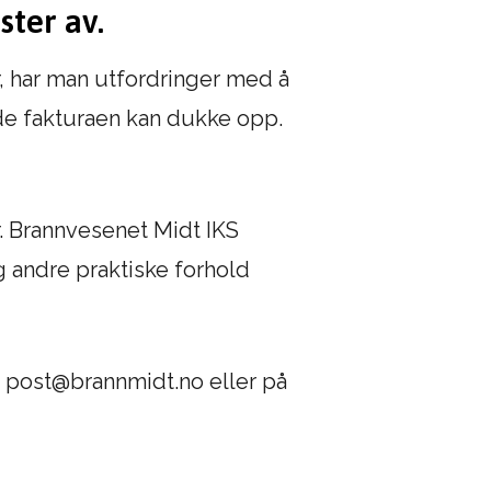
ster av.
er, har man utfordringer med å
nde fakturaen kan dukke opp.
er. Brannvesenet Midt IKS
og andre praktiske forhold
t: post@brannmidt.no eller på