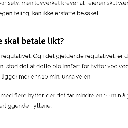
svar selv, men lovverket krever at feieren skal vær
gen feiing, kan ikke erstatte besøket.
le skal betale likt?
gulativet. Og i det gjeldende regulativet, er det
n, stod det at dette ble innført for hytter ved veg
 ligger mer enn 10 min. unna veien.
d flere hytter, der det tar mindre en 10 min å gå 
ærliggende hyttene.