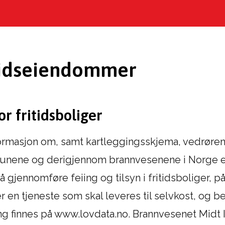
ritidseiendommer
or fritidsboliger
nformasjon om, samt kartleggingsskjema, vedrøren
ommunene og derigjennom brannvesenene i Norge 
t å gjennomføre feiing og tilsyn i fritidsboliger, på
 er en tjeneste som skal leveres til selvkost, og b
g finnes på www.lovdata.no. Brannvesenet Midt IK