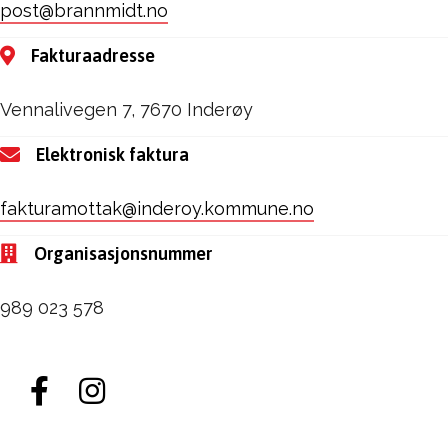
post@brannmidt.no
Fakturaadresse
Vennalivegen 7, 7670 Inderøy
Elektronisk faktura
fakturamottak@inderoy.kommune.no
Organisasjonsnummer
989 023 578
Gå til vår Facebook
Gå til vår Instagram