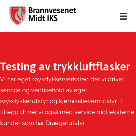
Testing av trykkluft­flasker
Vi har eget røykdykkerverksted der vi driver
service og vedlikehold av eget
røykdykkerutstyr og kjemikalievernutstyr . I
tillegg driver vi også med service mot eksterne
kunder som har Draegerutstyr.