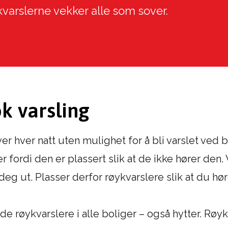
kvarslerne vekker alle som sover.
k varsling
hver natt uten mulighet for å bli varslet ved br
er fordi den er plassert slik at de ikke hører den
deg ut. Plasser derfor røykvarslere slik at du h
 røykvarslere i alle boliger – også hytter. Røyk