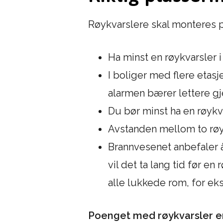
Røykvarslere skal monteres p
Ha minst en røykvarsler i
I boliger med flere etasj
alarmen bærer lettere g
Du bør minst ha en røykv
Avstanden mellom to røyk
Brannvesenet anbefaler å
vil det ta lang tid før e
alle lukkede rom, for e
Poenget med røykvarsler er å