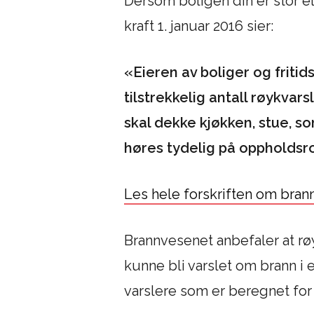
Dersom boligen din er stor ell
kraft 1. januar 2016 sier:
«Eieren av boliger og friti
tilstrekkelig antall røykvar
skal dekke kjøkken, stue, 
høres tydelig på oppholds
Les hele forskriften om bra
Brannvesenet anbefaler at røy
kunne bli varslet om brann i
varslere som er beregnet for