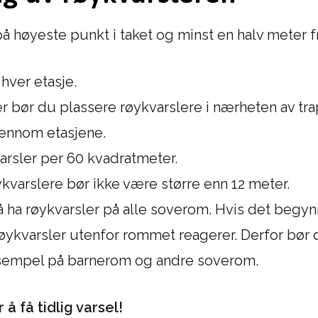
å høyeste punkt i taket og minst en halv meter f
 hver etasje.
er bør du plassere røykvarslere i nærheten av tra
jennom etasjene.
arsler per 60 kvadratmeter.
varslere bør ikke være større enn 12 meter.
 ha røykvarsler på alle soverom. Hvis det begynn
n røykvarsler utenfor rommet reagerer. Derfor bør
ksempel på barnerom og andre soverom.
 få tidlig varsel!