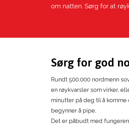
om natten. Sørg for at røy
Sørg for god no
Rundt 500.000 nordmenn sover 
en røykvarsler som virker, ell
minutter på deg til å komme 
begynner å pipe.
Det er påbudt med fungerende