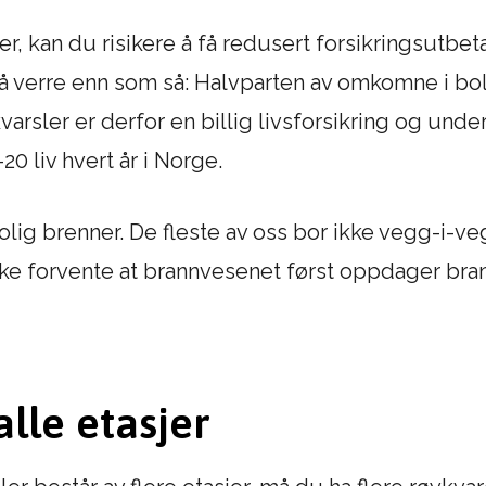
r, kan du risikere å få redusert forsikringsutbet
gå verre enn som så: Halvparten av omkomne i b
arsler er derfor en billig livsforsikring og under
0 liv hvert år i Norge.
bolig brenner. De fleste av oss bor ikke vegg-
ikke forvente at brannvesenet først oppdager br
alle etasjer