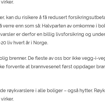
virker.
r, kan du risikere å få redusert forsikringsutbet
gå verre enn som så: Halvparten av omkomne i b
arsler er derfor en billig livsforsikring og under
0 liv hvert år i Norge.
bolig brenner. De fleste av oss bor ikke vegg-
ikke forvente at brannvesenet først oppdager br
 røykvarslere i alle boliger – også hytter. Røyk
virker.