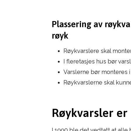
Plassering av røykva
røyk
Røykvarslere skal monte
I fleretasjes hus bør va
Varslerne bør monteres 
Røykvarslerne skal kunne 
Røykvarsler er
I 1990 ble det vedtatt at all