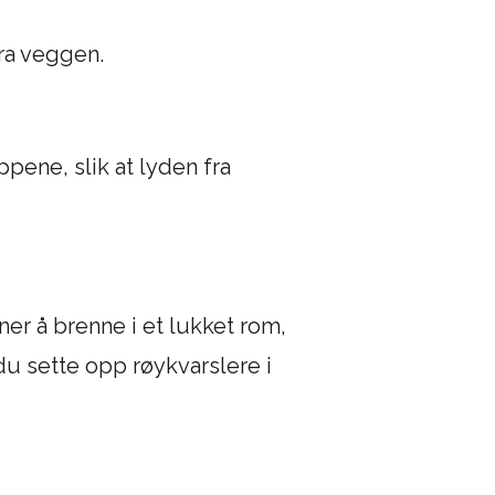
ra veggen.
ppene, slik at lyden fra
er å brenne i et lukket rom,
 du sette opp røykvarslere i