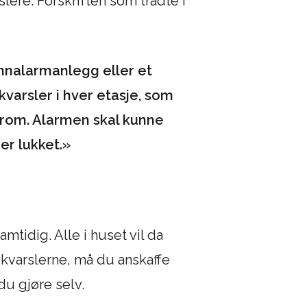
slere. Forskriften som trådte i
annalarmanlegg eller et
kvarsler i hver etasje, som
 rom. Alarmen skal kunne
r lukket.»
mtidig. Alle i huset vil da
ykvarslerne, må du anskaffe
du gjøre selv.