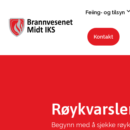
Feiing- og tilsyn
Kontakt
Røykvarsle
Begynn med å sjekke røykv