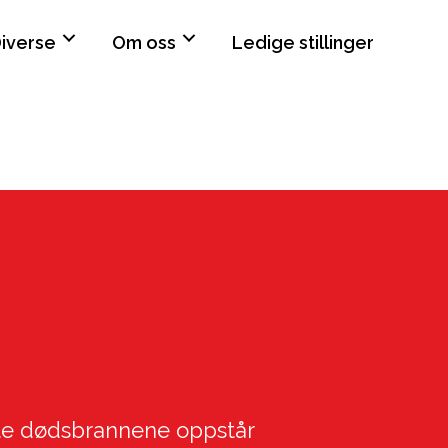
iverse
Om oss
Ledige stillinger
ste dødsbrannene oppstår