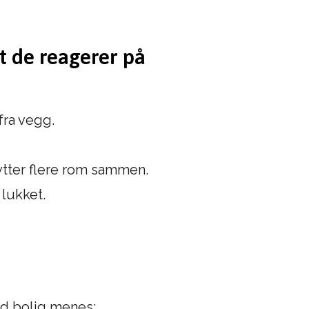
kt de reagerer på
fra vegg.
ytter flere rom sammen.
 lukket.
Med bolig menes: