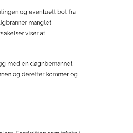
alingen og eventuelt bot fra
oligbranner manglet
søkelser viser at
i-vegg med en døgnbemannet
annen og deretter kommer og