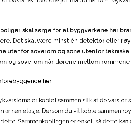
er består av flere etasjer, må du ha flere røykvar
dsboliger skal sørge for at byggverkene har br
slere. Det skal være minst én detektor eller røy
sone utenfor soverom og sone utenfor tekniske
rom og soverom når dørene mellom rommene e
nnforebyggende her
kvarslerne er koblet sammen slik at de varsler sa
 en annen etasje. Dersom du vil koble sammen rø
 dette. Sammenkoblingen er enkel, så dette kan 