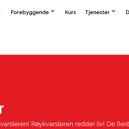
Forebyggende
Kurs
Tjenester
D
r
arsleren! Røykvarsleren redder liv! De fle