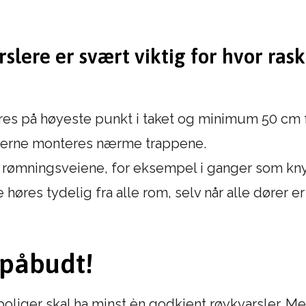
rslere er svært viktig for hvor ras
res på høyeste punkt i taket og minimum 50 cm 
rslerne monteres nærme trappene.
i rømningsveiene, for eksempel i ganger som kn
høres tydelig fra alle rom, selv når alle dører er
 påbudt!
e boliger skal ha minst èn godkjent røykvarsler. 