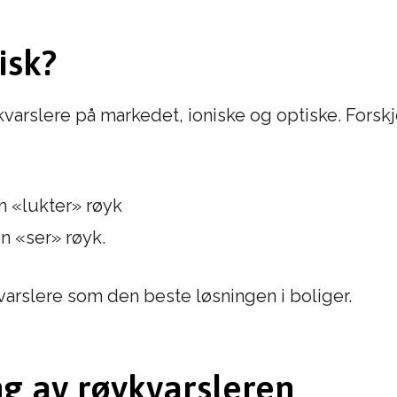
isk?
varslere på markedet, ioniske og optiske. Forskj
n «lukter» røyk
n «ser» røyk.
varslere som den beste løsningen i boliger.
ng av røykvarsleren