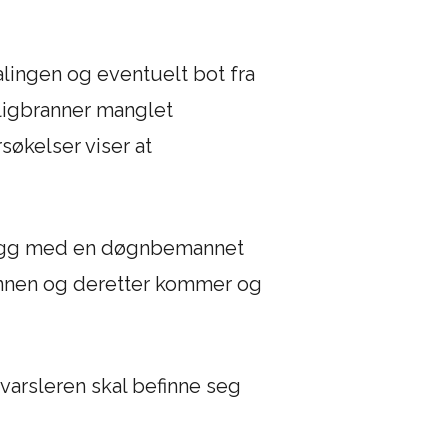
alingen og eventuelt bot fra
oligbranner manglet
søkelser viser at
i-vegg med en døgnbemannet
annen og deretter kommer og
varsleren skal befinne seg