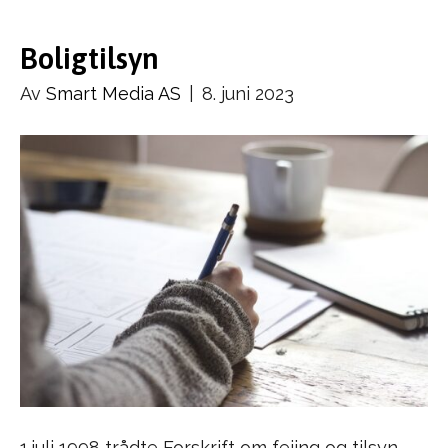
Boligtilsyn
Av
Smart Media AS
|
8. juni 2023
1.juli 1998 trådte Forskrift om feiing og tilsyn